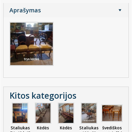
Aprašymas
Kitos kategorijos
Staliukas
Kėdės
Kėdės
Staliukas
švediškos