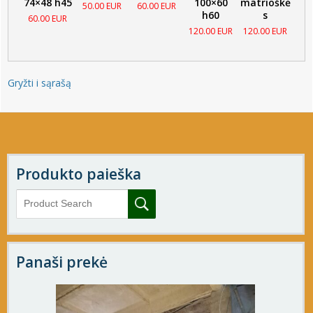
74×48 h45
100×60
matrioškė
50.00 EUR
60.00 EUR
h60
s
60.00 EUR
120.00 EUR
120.00 EUR
Gryžti i sąrašą
Produkto paieška
Panaši prekė