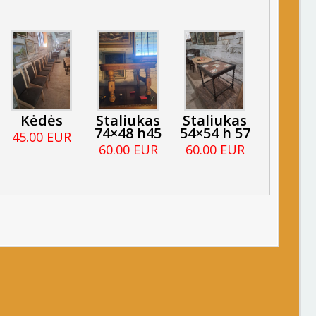
Kėdės
Staliukas
Staliukas
74×48 h45
54×54 h 57
45.00 EUR
60.00 EUR
60.00 EUR