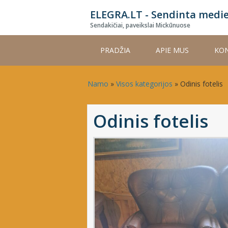
Skip
ELEGRA.LT - Sendinta medi
to
Sendakičiai, paveikslai Mickūnuose
main
content
PRADŽIA
APIE MUS
KON
Namo
»
Visos kategorijos
»
Odinis fotelis
Odinis fotelis