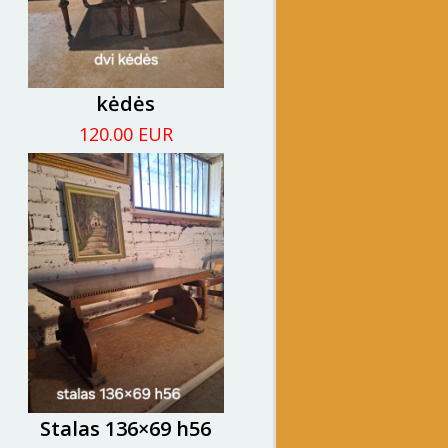
kėdės
120.00 EUR
Stalas 136×69 h56