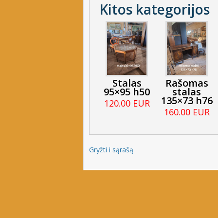
Kitos kategorijos
Stalas
Rašomas
95×95 h50
stalas
135×73 h76
120.00 EUR
160.00 EUR
Gryžti i sąrašą