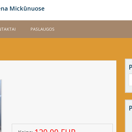
ena Mickūnuose
TAKTAI
PASLAUGOS
P