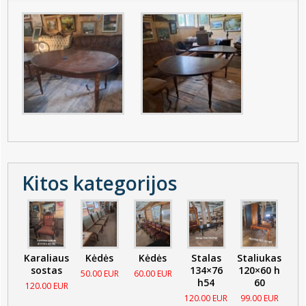
Kitos kategorijos
Karaliaus
Kėdės
Kėdės
Stalas
Staliukas
sostas
134×76
120×60 h
50.00 EUR
60.00 EUR
h54
60
120.00 EUR
120.00 EUR
99.00 EUR