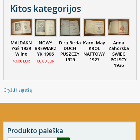
Kitos kategorijos
MALDAKN
NOWY
D.ra Birda
Karol May
Anna
YGĖ 1939
BREWIARZ
DUCH
KROL
Zahorska
Wilno
YK 1906
PUSZCZY
NAFTOWY
SWIEC
1925
1927
POLSCY
40.00 EUR
60.00 EUR
1936
Gryžti i sąrašą
Produkto paieška