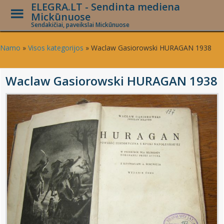
ELEGRA.LT - Sendinta mediena
Toggle
Mickūnuose
Menu
Sendakičiai, paveikslai Mickūnuose
Skip
to
Namo
»
Visos kategorijos
»
Waclaw Gasiorowski HURAGAN 1938
main
content
Waclaw Gasiorowski HURAGAN 1938