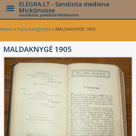
ELEGRA.LT - Sendinta mediena
Toggle
Mickūnuose
Menu
Sendakičiai, paveikslai Mickūnuose
Skip
to
Namo
»
Visos kategorijos
»
MALDAKNYGĖ 1905
main
content
MALDAKNYGĖ 1905