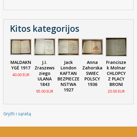
Kitos kategorijos
MALDAKN
J.I.
Jack
Anna
Francisze
YGĖ 1917
Zraszews
London
Zahorska
k Molnar
ziego
KAFTAN
SWIEC
CHLOPCY
40.00 EUR
ULANA
BEZPIECZE
POLSCY
Z PLACY
1843
NSTWA
1936
BRONI
1927
95.00 EUR
20.00 EUR
Gryžti i sąrašą