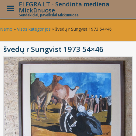
ELEGRA.LT - Sendinta mediena
Toggle
Mickūnuose
Menu
Sendakičiai, paveikslai Mickūnuose
Skip
to
Namo
»
Visos kategorijos
»
švedų r Sungvist 1973 54×46
main
content
švedų r Sungvist 1973 54×46