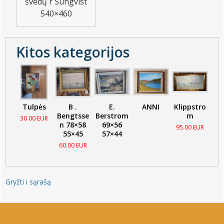
švedų r Sungvist
540×460
Kitos kategorijos
Tulpės
B .
E.
ANNI
Klippstro
Bengtsse
Berstrom
m
30.00 EUR
n 78×58
69×56
95.00 EUR
55×45
57×44
60.00 EUR
Gryžti i sąrašą