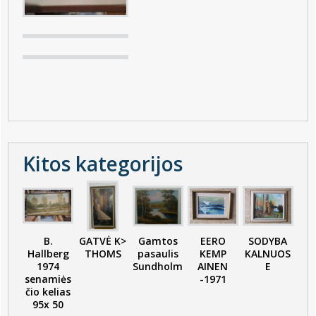
Kitos kategorijos
B.
GATVĖ K>
Gamtos
EERO
SODYBA
Hallberg
THOMS
pasaulis
KEMP
KALNUOS
1974
Sundholm
AINEN
E
senamiės
-1971
čio kelias
95x 50