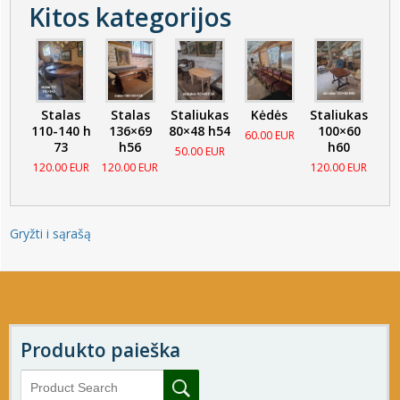
Kitos kategorijos
Stalas
Stalas
Staliukas
Kėdės
Staliukas
110-140 h
136×69
80×48 h54
100×60
60.00 EUR
73
h56
h60
50.00 EUR
120.00 EUR
120.00 EUR
120.00 EUR
Gryžti i sąrašą
Produkto paieška