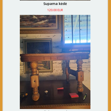
Supama kėdė
120.00 EUR