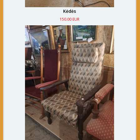
Kėdės
150.00 EUR