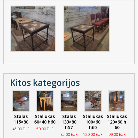
Kitos kategorijos
Stalas
Staliukas
Stalas
Staliukas
Staliukas
115×80
60×40 h60
133×80
100×60
120×60 h
h57
h60
60
45.00 EUR
50.00 EUR
85.00 EUR
120.00 EUR
99.00 EUR