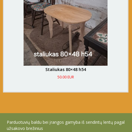
Staliukas 80×48 h54
50.00 EUR
Parduotuvių baldu bei įrangos gamyba iš sendintų lentų pagal
užsakovo brežinius