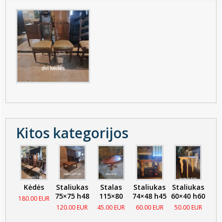
Kitos kategorijos
Kėdės
Staliukas
Stalas
Staliukas
Staliukas
75×75 h48
115×80
74×48 h45
60×40 h60
180.00 EUR
120.00 EUR
45.00 EUR
60.00 EUR
50.00 EUR