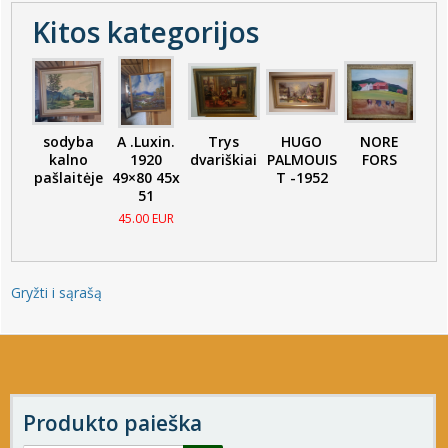
Kitos kategorijos
sodyba
A .Luxin.
Trys
HUGO
NORE
kalno
1920
dvariškiai
PALMOUIS
FORS
pašlaitėje
49×80 45x
T -1952
51
45.00 EUR
Gryžti i sąrašą
Produkto paieška