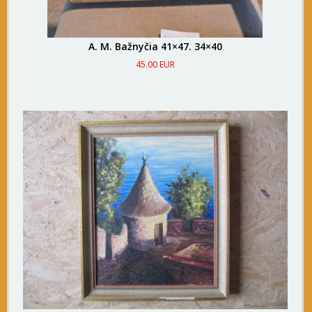
A. M. Bažnyčia 41×47. 34×40
45.00 EUR