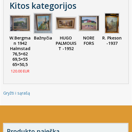
Kitos kategorijos
W.Bergma
Bažnyčia
HUGO
NORE
R. Pkeson
n 1942
PALMOUIS
FORS
-1937
Halmstad
T -1952
76,5×62
69,5×55
65×50,5
120.00 EUR
Gryžti i sąrašą
Produkto paieška