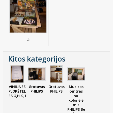
a
Kitos kategorijos
VINILINĖS
Grotuvas
Grotuvas
Muzikos
PLOKŠTEL
PHILIPS
PHILIPS
centras
ĖS G,H,K, I
su
kolonėlė
mis
PHILIPS Be