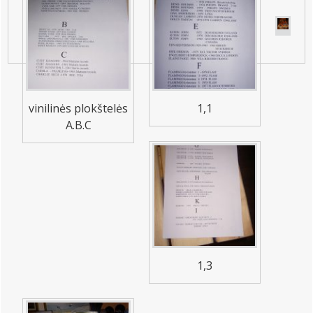
vinilinės plokštelės
1,1
A.B.C
1,3