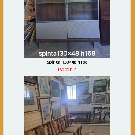
Spinta 130×48 h168
180.00 EUR