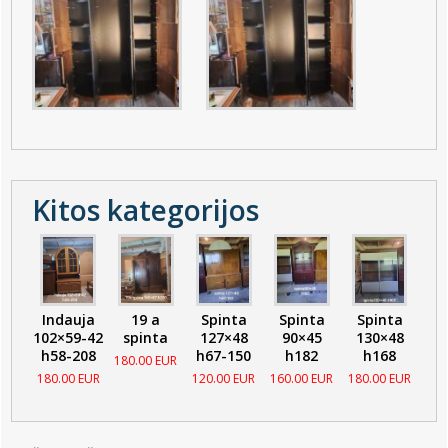
Kitos kategorijos
Indauja
19 a
Spinta
Spinta
Spinta
102×59-42
spinta
127×48
90×45
130×48
h58-208
h67-150
h182
h168
180.00 EUR
180.00 EUR
120.00 EUR
160.00 EUR
180.00 EUR