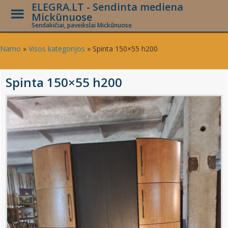
ELEGRA.LT - Sendinta mediena
Toggle
Mickūnuose
Menu
Sendakičiai, paveikslai Mickūnuose
Skip
to
Namo
»
Visos kategorijos
»
Spinta 150×55 h200
main
content
Spinta 150×55 h200