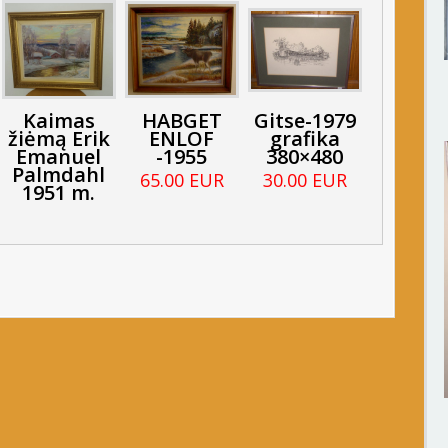
Kaimas
HABGET
Gitse-1979
žiėmą Erik
ENLOF
grafika
Emanuel
-1955
380×480
Palmdahl
65.00 EUR
30.00 EUR
1951 m.