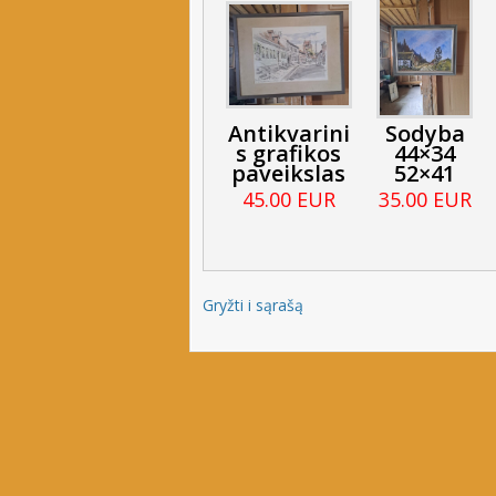
Antikvarini
Sodyba
s grafikos
44×34
paveikslas
52×41
45.00 EUR
35.00 EUR
Gryžti i sąrašą