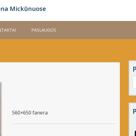
ena Mickūnuose
TAKTAI
PASLAUGOS
P
560×650 fanera