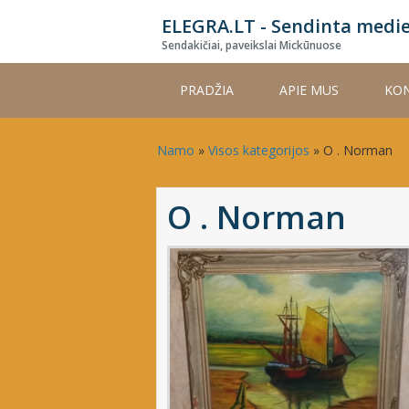
Skip
ELEGRA.LT - Sendinta medi
to
Sendakičiai, paveikslai Mickūnuose
main
content
PRADŽIA
APIE MUS
KON
Namo
»
Visos kategorijos
»
O . Norman
O . Norman