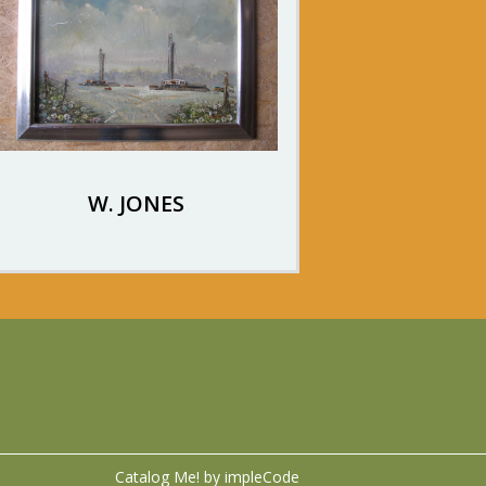
W. JONES
Catalog Me! by impleCode