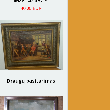
46×61 42 x57 F.
40.00 EUR
Draugų pasitarimas