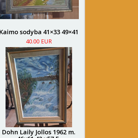
Kaimo sodyba 41×33 49×41
40.00 EUR
Dohn Laily Jollos 1962 m.