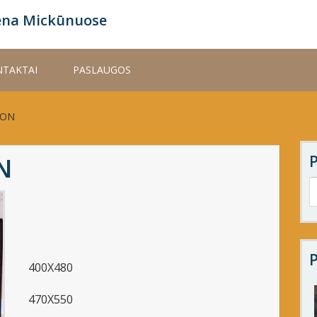
ena Mickūnuose
TAKTAI
PASLAUGOS
SON
N
P
400X480
470X550