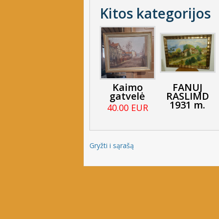
Kitos kategorijos
Kaimo
FANUJ
gatvelė
RASLIMD
1931 m.
40.00 EUR
Gryžti i sąrašą