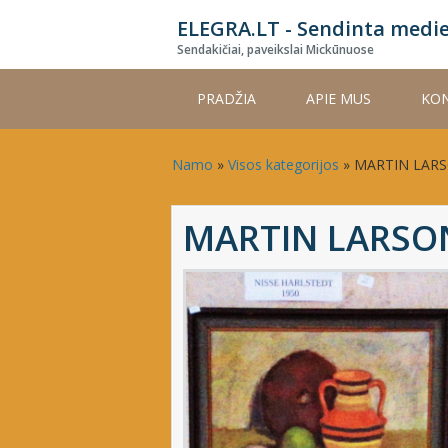
Skip
ELEGRA.LT - Sendinta medi
to
Sendakičiai, paveikslai Mickūnuose
main
content
PRADŽIA
APIE MUS
KON
Namo
»
Visos kategorijos
»
MARTIN LAR
MARTIN LARSO