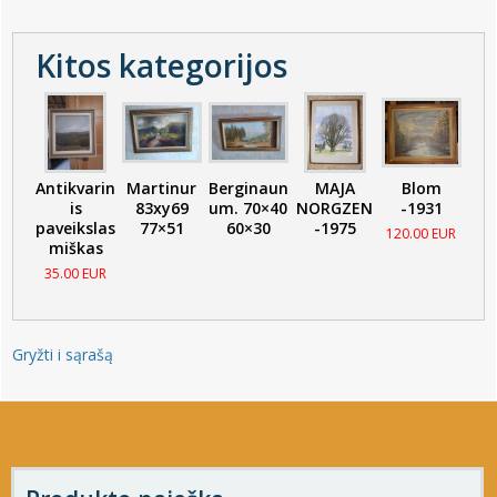
Kitos kategorijos
Antikvarin
Martinur
Berginaun
MAJA
Blom
is
83xy69
um. 70×40
NORGZEN
-1931
paveikslas
77×51
60×30
-1975
120.00 EUR
miškas
35.00 EUR
Gryžti i sąrašą