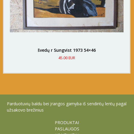
švedų r Sungvist 1973 54×46
45.00 EUR
Parduotuvių baldu bei įrangos gamyba iš sendintų lentų pagal
užsakovo brežinius
PRODUKTAI
PASLAUGOS