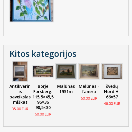
Kitos kategorijos
Antikvarin
Borje
Malūnas
Malūnas -
švedų
is
Forsberg.
1951m
fanera
Nord H.
paveikslas
115,5×45,5
66×57
60.00 EUR
miškas
96×36
46.00 EUR
90,5×30
35.00 EUR
60.00 EUR