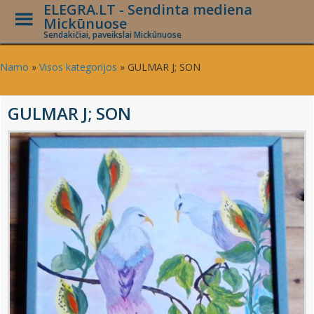
ELEGRA.LT - Sendinta mediena
Toggle
Mickūnuose
Menu
Sendakičiai, paveikslai Mickūnuose
Skip
to
Namo
»
Visos kategorijos
»
GULMAR J; SON
main
content
GULMAR J; SON