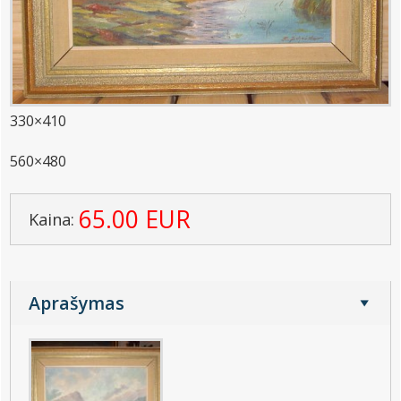
330×410
560×480
65.00 EUR
Kaina:
Aprašymas