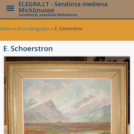
ELEGRA.LT - Sendinta mediena
Toggle
Mickūnuose
Menu
Sendakičiai, paveikslai Mickūnuose
Skip
to
Namo
»
Visos kategorijos
»
E. Schoerstron
main
content
E. Schoerstron