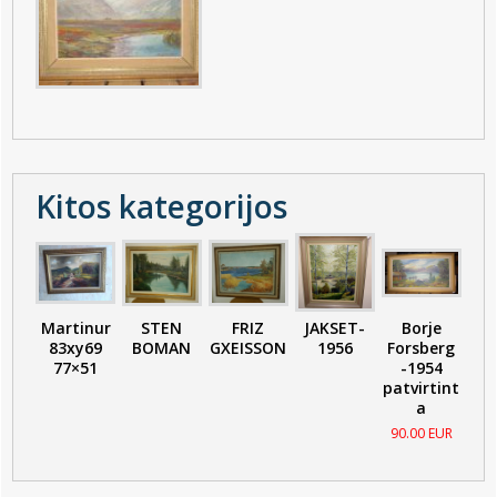
Kitos kategorijos
Martinur
STEN
FRIZ
JAKSET-
Borje
83xy69
BOMAN
GXEISSON
1956
Forsberg
77×51
-1954
patvirtint
a
90.00 EUR