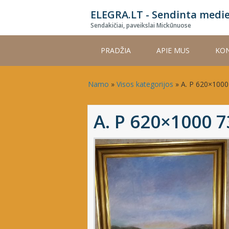
Skip
ELEGRA.LT - Sendinta medi
to
Sendakičiai, paveikslai Mickūnuose
main
content
PRADŽIA
APIE MUS
KON
Namo
»
Visos kategorijos
»
A. P 620×100
A. P 620×1000 