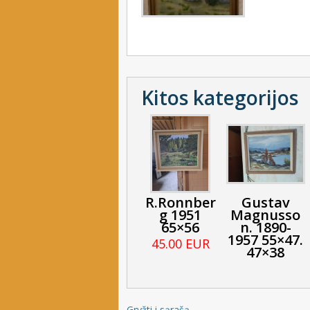
Kitos kategorijos
R.Ronnber
Gustav
g 1951
Magnusso
65×56
n. 1890-
1957 55×47.
45.00 EUR
47×38
Gryžti i sąrašą