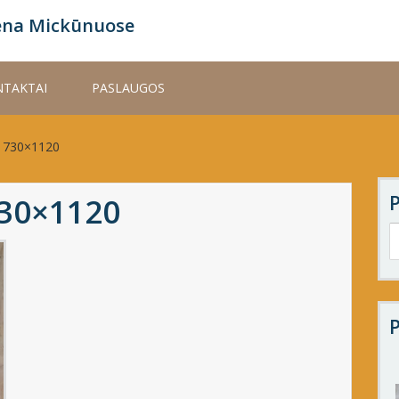
ena Mickūnuose
TAKTAI
PASLAUGOS
0 730×1120
730×1120
P