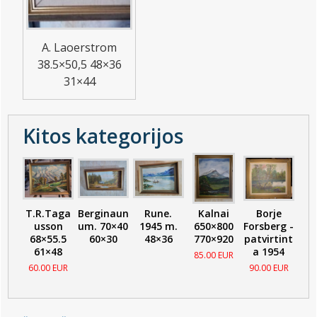
A. Laoerstrom
38.5×50,5 48×36
31×44
Kitos kategorijos
T.R.Taga
Berginaun
Rune.
Kalnai
Borje
usson
um. 70×40
1945 m.
650×800
Forsberg -
68×55.5
60×30
48×36
770×920
patvirtint
61×48
a 1954
85.00 EUR
60.00 EUR
90.00 EUR