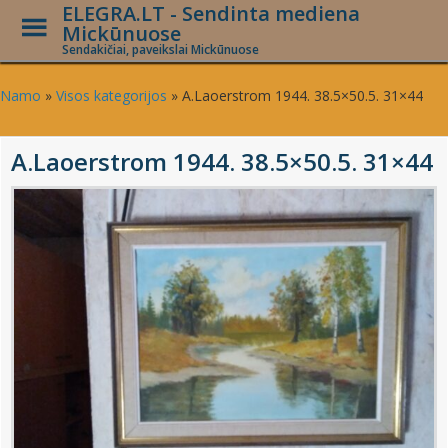
ELEGRA.LT - Sendinta mediena
Toggle
Mickūnuose
Menu
Sendakičiai, paveikslai Mickūnuose
Skip
to
Namo
»
Visos kategorijos
»
A.Laoerstrom 1944. 38.5×50.5. 31×44
main
content
A.Laoerstrom 1944. 38.5×50.5. 31×44