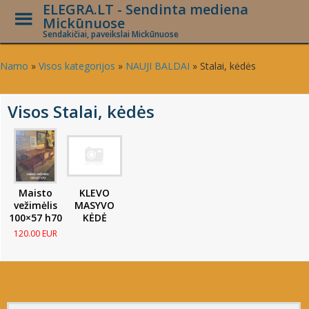
ELEGRA.LT - Sendinta mediena
Toggle
Mickūnuose
Menu
Sendakičiai, paveikslai Mickūnuose
Skip
to
Namo
»
Visos kategorijos
»
NAUJI BALDAI
»
Stalai, kėdės
main
content
Visos Stalai, kėdės
Maisto
KLEVO
vežimėlis
MASYVO
100×57 h70
KĖDĖ
120.00 EUR